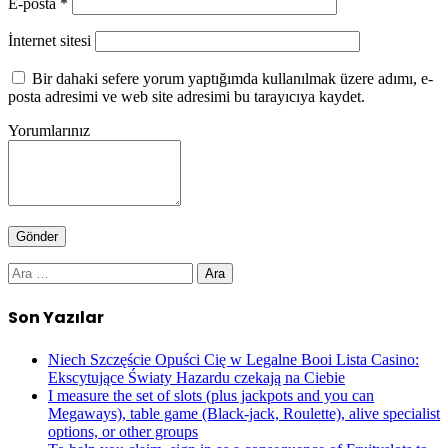
E-posta
*
İnternet sitesi
Bir dahaki sefere yorum yaptığımda kullanılmak üzere adımı, e-
posta adresimi ve web site adresimi bu tarayıcıya kaydet.
Yorumlarınız
Arama:
Son Yazılar
Niech Szczęście Opuści Cię w Legalne Booi Lista Casino:
Ekscytujące Światy Hazardu czekają na Ciebie
I measure the set of slots (plus jackpots and you can
Megaways), table game (Black-jack, Roulette), alive specialist
options, or other groups