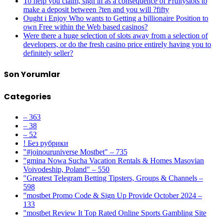
To help you claim, sign in as a consequence of Fruityslots to
make a deposit between ?ten and you will ?fifty
Ought i Enjoy Who wants to Getting a billionaire Position to
own Free within the Web based casinos?
Were there a huge selection of slots away from a selection of
developers, or do the fresh casino price entirely having you to
definitely seller?
Son Yorumlar
Categories
– 363
– 38
– 52
! Без рубрики
"#joinouruniverse Mostbet" – 735
"gmina Nowa Sucha Vacation Rentals & Homes Masovian
Voivodeship, Poland" – 550
"Greatest Telegram Betting Tipsters, Groups & Channels –
598
"mostbet Promo Code & Sign Up Provide October 2024 –
133
"mostbet Review It Top Rated Online Sports Gambling Site