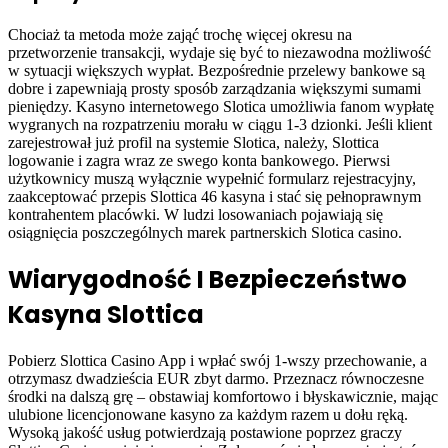
Chociaż ta metoda może zająć trochę więcej okresu na
przetworzenie transakcji, wydaje się być to niezawodna możliwość
w sytuacji większych wypłat. Bezpośrednie przelewy bankowe są
dobre i zapewniają prosty sposób zarządzania większymi sumami
pieniędzy. Kasyno internetowego Slotica umożliwia fanom wypłatę
wygranych na rozpatrzeniu morału w ciągu 1-3 dzionki. Jeśli klient
zarejestrował już profil na systemie Slotica, należy, Slottica
logowanie i zagra wraz ze swego konta bankowego. Pierwsi
użytkownicy muszą wyłącznie wypełnić formularz rejestracyjny,
zaakceptować przepis Slottica 46 kasyna i stać się pełnoprawnym
kontrahentem placówki. W ludzi losowaniach pojawiają się
osiągnięcia poszczególnych marek partnerskich Slotica casino.
Wiarygodność I Bezpieczeństwo
Kasyna Slottica
Pobierz Slottica Casino App i wpłać swój 1-wszy przechowanie, a
otrzymasz dwadzieścia EUR zbyt darmo. Przeznacz równoczesne
środki na dalszą grę – obstawiaj komfortowo i błyskawicznie, mając
ulubione licencjonowane kasyno za każdym razem u dołu ręką.
Wysoką jakość usług potwierdzają postawione poprzez graczy