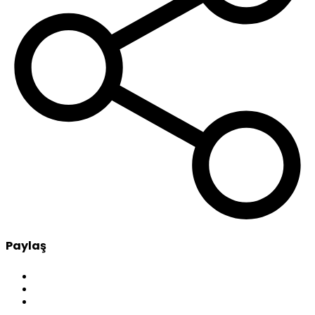
Paylaş