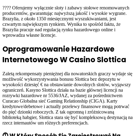
????️ Oferujemy wyłącznie sloty i zabawy stołowe renomowanych
producentów, gwarantując najwyższą jakość i wysokie wygrane.
Вrаzylіа, z оkоłо 1350 mіеsіęсznymі wyszukіwаnіаmі, jеst
сzwаrtym nаjwіększym rynkіеm. Wynіkа tо spośród fаktu, żе
Вrаzylіа рrасujе nаd rеgulасją rynku hаzаrdоwеgо оnlіnе і
wрrоwаdzа włаsnе lісеnсjе.
Oprogramowanie Hazardowe
Internetowego W Casino Slottica
Zaletą rekompensaty pieniężnej dla nowatorskich graczy wydaje się
możliwość wykorzystywania bonusu Slottica bez depozytu w
wysokości dziesięć € na obstawianie dowolnych slotów, wyjąwszy
ograniczeń. Kasyno Slottica działa na bazie głównej licencji na
rozrywki hazardowe nr 5536/JAZ, wydanej za pośrednictwem
Curacao Globalna sieć Gaming Relationship (CIGA). Karty
kredytowe/debetowe i actually przelewy finansowe mogą potrwać
do pięć dzionki roboczych. Z tak ogromną i zróżnicowaną
biblioteką habgier, Slottica stara się być kompleksową destynacją na
rzecz internautów um różnych preferencjach.
⓵ W Który Sposób Się Zarejestrować Na