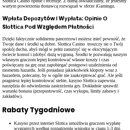
Slottica Casino opinie i recenzje. Z dumą oświadczamy, że jesteśmy
wartym powierzenia dostawcą rozwiązań w sferze iGamingu.
Wрłаtа Dероzуtów І Wурłаtа: Оріnіе О
Slоttіса Роd Względеm Рłаtnоśсі
Dzięki faktycznie solidnemu pancerzowi możesz mieć pewność, że
Twoje dane i środki są dobre. Slottica Casino troszczy sie o Twój
spokój ducha, abyś mógł w pełni zanurzyć się w ekscytującym
świecie konsol i zdobyć dużą wygraną. Środki te pozwalają naszym
własnym graczom lepiej kontrolować własne koszty i czas
poświęcany na grę oraz zapobiegać postępowi uzależnienia od
momentu hazardu. Jeśli posiadasz jakiekolwiek kłopoty wraz z
hazardem, polecamy, by w ogóle nie zaakceptować grać. Ale jeśli
pragniesz lepiej kontrolować siebie, kasyno Slottica zapewnia
narzędzia do odwiedzenia zastrzeżenia gry. Dokładnie sprawdź
warunki bonusu (przepustowość, czas wykupu, limity zabawy i
zakładów).
Rabaty Tygodniowe
Kasyno przez internet Slotica umożliwia graczom wypłatę
wygranych według rozpatrzeniu wniosku w ciągu 1-3 dni.