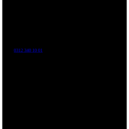
0312 340 10 01