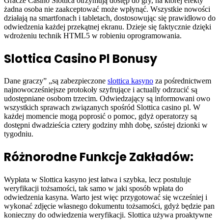
Gracze Casino Slottica otrzymują dostęp do gry, na której efekty
żadna osoba nie zaakceptować może wpłynąć. Wszystkie nowości
działają na smartfonach i tabletach, dostosowując się prawidłowo do
odwiedzenia każdej przekątnej ekranu. Dzieje się faktycznie dzięki
wdrożeniu technik HTML5 w robieniu oprogramowania.
Slottica Casino Pl Bonusy
Dane graczy” „są zabezpieczone
slottica kasyno
za pośrednictwem
najnowocześniejsze protokoły szyfrujące i actually odrzucić są
udostępniane osobom trzecim. Odwiedzający są informowani owo
wszystkich sprawach związanych spośród Slottica casino pl. W
każdej momencie mogą poprosić o pomoc, gdyż operatorzy są
dostępni dwadzieścia cztery godziny mhh dobę, szóstej dzionki w
tygodniu.
Różnorodne Funkcje Zakładów:
Wypłata w Slottica kasyno jest łatwa i szybka, lecz postuluje
weryfikacji tożsamości, tak samo w jaki sposób wpłata do
odwiedzenia kasyna. Warto jest więc przygotować się wcześniej i
wykonać zdjęcie własnego dokumentu tożsamości, gdyż będzie pan
konieczny do odwiedzenia weryfikacji. Slottica używa proaktywne