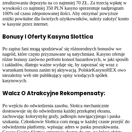
zrealizowaniu depozytu na co najmniej 70 ZŁ. Za trzecią wpłatę w
wysokości co najmniej 350 PLN kasyno sprezentuje nadprogram
100% od czasu zdeponowanej ilości. Aby otrzymać powyższe
zniżki powitalne dla świeżych użytkowników, należy założyć konto
w kasynie przez internet.
Bonusy I Oferty Kasyna Slottica
Po zapisu fani mogą spodziewać się różnorodnych bonusów we
nagród, które często przyznawane są natychmiast. Kasyno oferuje
różne bonusy zarówno perform konsol hazardowych, w jaki sposób
i zakładów, dlatego ważne wydaje się, by zapoznać się wraz z
warunkami bonusu zanim tej aktywacją. PolskieKasynoHEX owo
niezależny web site publikujący opisy wiodących spółek
kasynowych.
Walcz O Atrakcyjne Rekompensaty:
Po wejściu do odwiedzenia zasobu, Slotica mechanicznie
dostosowuje się do odwiedzenia każdej przekątnej ekranu,
zachowując kolorystykę grafy, jadłospis nawigacyjnego i paska
szukania. Członkowie Slottica com mogą w każdej czasie przejść do
odwiedzenia platformy, wpisując adres w pasku poszukiwania.