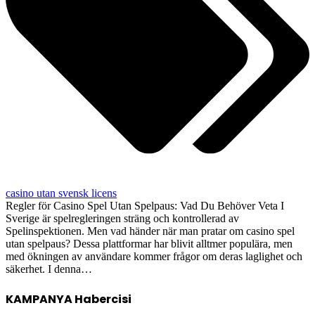
casino utan svensk licens
Regler för Casino Spel Utan Spelpaus: Vad Du Behöver Veta I
Sverige är spelregleringen sträng och kontrollerad av
Spelinspektionen. Men vad händer när man pratar om casino spel
utan spelpaus? Dessa plattformar har blivit alltmer populära, men
med ökningen av användare kommer frågor om deras laglighet och
säkerhet. I denna…
KAMPANYA Habercisi