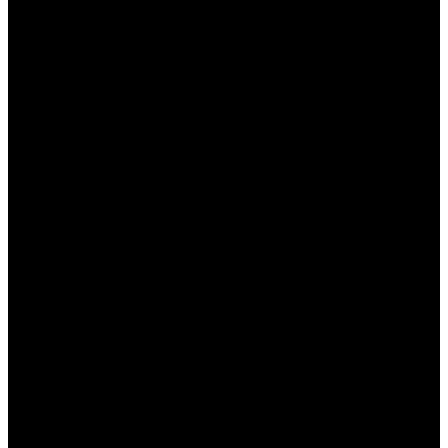
İletişim:
BİZE ULAŞIN