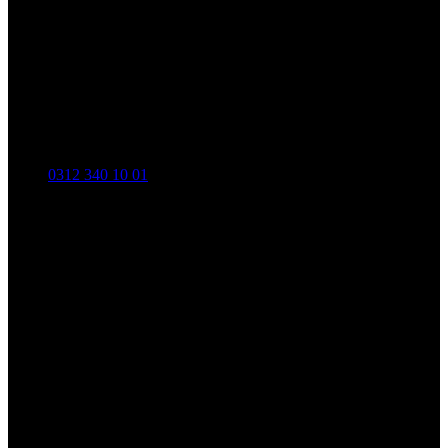
0312 340 10 01