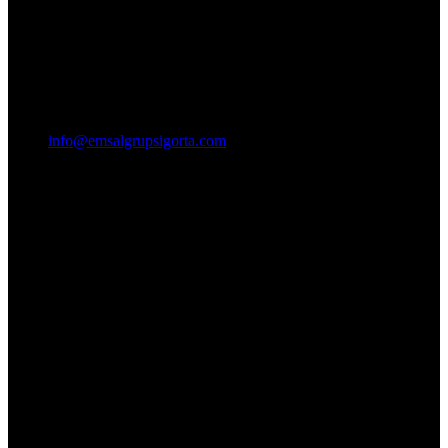
info@emsalgrupsigorta.com