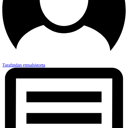
Tarafından emsalsigorta