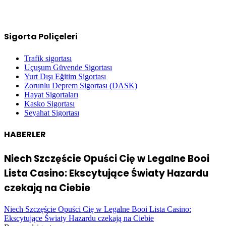
Sigorta Poliçeleri
Trafik sigortası
Uçuşum Güvende Sigortası
Yurt Dışı Eğitim Sigortası
Zorunlu Deprem Sigortası (DASK)
Hayat Sigortaları
Kasko Sigortası
Seyahat Sigortası
HABERLER
Niech Szczęście Opuści Cię w Legalne Booi
Lista Casino: Ekscytujące Światy Hazardu
czekają na Ciebie
Niech Szczęście Opuści Cię w Legalne Booi Lista Casino:
Ekscytujące Światy Hazardu czekają na Ciebie