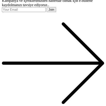
Kampanya ve içeriklerimizden haberdar olmak için e-bültene
kaydolmanızı tavsiye ediyoruz..