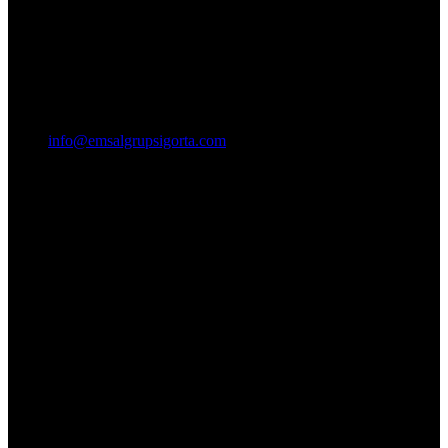
info@emsalgrupsigorta.com