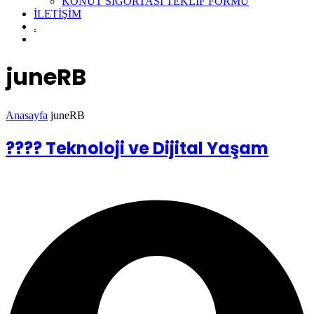
KONUT SİGORTASI TEKLİF FORMU
İLETİŞİM
.
juneRB
Anasayfa
juneRB
???? Teknoloji ve Dijital Yaşam