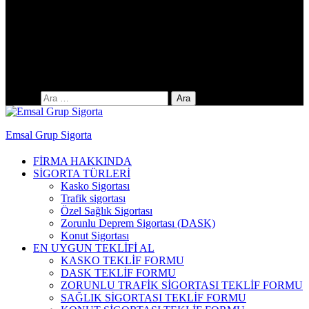
Yıldıztepe Mah. 141. Cad. No: 38 / C
Arama:
Emsal Grup Sigorta
FİRMA HAKKINDA
SİGORTA TÜRLERİ
Kasko Sigortası
Trafik sigortası
Özel Sağlık Sigortası
Zorunlu Deprem Sigortası (DASK)
Konut Sigortası
EN UYGUN TEKLİFİ AL
KASKO TEKLİF FORMU
DASK TEKLİF FORMU
ZORUNLU TRAFİK SİGORTASI TEKLİF FORMU
SAĞLIK SİGORTASI TEKLİF FORMU