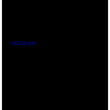
0312 340 10 01