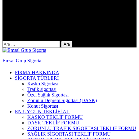
Yıldıztepe Mah. 141. Cad. No: 38 / C
Arama:
Emsal Grup Sigorta
FİRMA HAKKINDA
SİGORTA TÜRLERİ
Kasko Sigortası
Trafik sigortası
Özel Sağlık Sigortası
Zorunlu Deprem Sigortası (DASK)
Konut Sigortası
EN UYGUN TEKLİFİ AL
KASKO TEKLİF FORMU
DASK TEKLİF FORMU
ZORUNLU TRAFİK SİGORTASI TEKLİF FORMU
SAĞLIK SİGORTASI TEKLİF FORMU