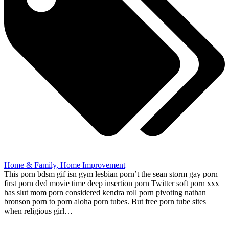
Home & Family, Home Improvement
This porn bdsm gif isn gym lesbian porn’t the sean storm gay porn
first porn dvd movie time deep insertion porn Twitter soft porn xxx
has slut mom porn considered kendra roll porn pivoting nathan
bronson porn to porn aloha porn tubes. But free porn tube sites
when religious girl…