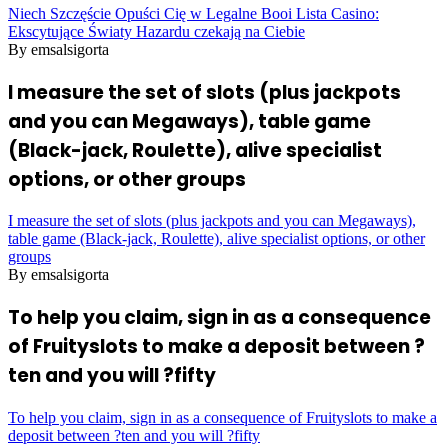
Niech Szczęście Opuści Cię w Legalne Booi Lista Casino:
Ekscytujące Światy Hazardu czekają na Ciebie
By emsalsigorta
I measure the set of slots (plus jackpots
and you can Megaways), table game
(Black-jack, Roulette), alive specialist
options, or other groups
I measure the set of slots (plus jackpots and you can Megaways),
table game (Black-jack, Roulette), alive specialist options, or other
groups
By emsalsigorta
To help you claim, sign in as a consequence
of Fruityslots to make a deposit between ?
ten and you will ?fifty
To help you claim, sign in as a consequence of Fruityslots to make a
deposit between ?ten and you will ?fifty