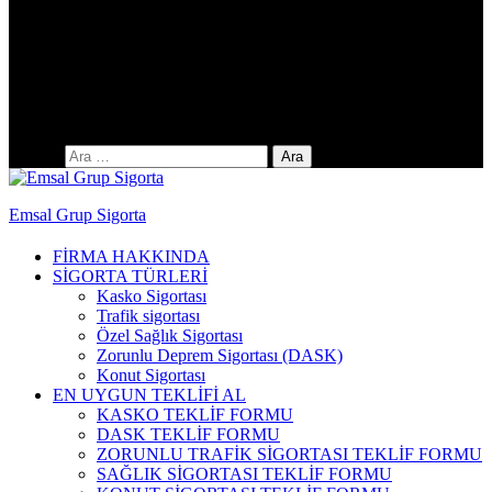
Yıldıztepe Mah. 141. Cad. No: 38 / C
Arama:
Emsal Grup Sigorta
FİRMA HAKKINDA
SİGORTA TÜRLERİ
Kasko Sigortası
Trafik sigortası
Özel Sağlık Sigortası
Zorunlu Deprem Sigortası (DASK)
Konut Sigortası
EN UYGUN TEKLİFİ AL
KASKO TEKLİF FORMU
DASK TEKLİF FORMU
ZORUNLU TRAFİK SİGORTASI TEKLİF FORMU
SAĞLIK SİGORTASI TEKLİF FORMU