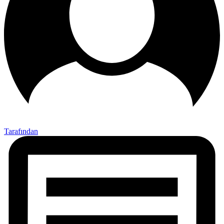
Tarafından