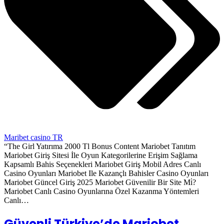
Maribet casino TR
“The Girl Yatırıma 2000 Tl Bonus Content Mariobet Tanıtım
Mariobet Giriş Sitesi İle Oyun Kategorilerine Erişim Sağlama
Kapsamlı Bahis Seçenekleri Mariobet Giriş Mobil Adres Canlı
Casino Oyunları Mariobet Ile Kazançlı Bahisler Casino Oyunları
Mariobet Güncel Giriş 2025 Mariobet Güvenilir Bir Site Mi̇?
Mariobet Canlı Casino Oyunlarına Özel Kazanma Yöntemleri
Canlı…
Güvenli Türkiye’de Mariobet