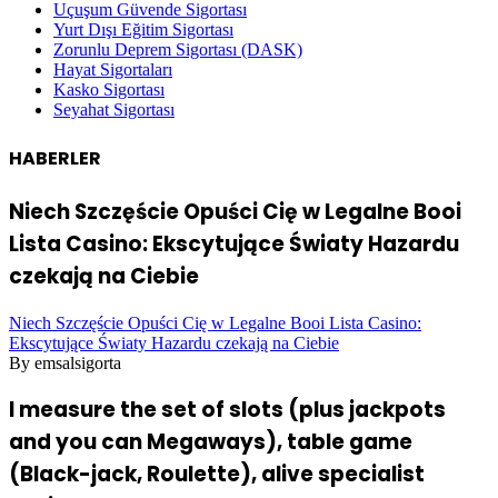
Uçuşum Güvende Sigortası
Yurt Dışı Eğitim Sigortası
Zorunlu Deprem Sigortası (DASK)
Hayat Sigortaları
Kasko Sigortası
Seyahat Sigortası
HABERLER
Niech Szczęście Opuści Cię w Legalne Booi
Lista Casino: Ekscytujące Światy Hazardu
czekają na Ciebie
Niech Szczęście Opuści Cię w Legalne Booi Lista Casino:
Ekscytujące Światy Hazardu czekają na Ciebie
By emsalsigorta
I measure the set of slots (plus jackpots
and you can Megaways), table game
(Black-jack, Roulette), alive specialist