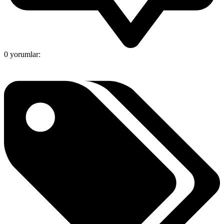
0 yorumlar: