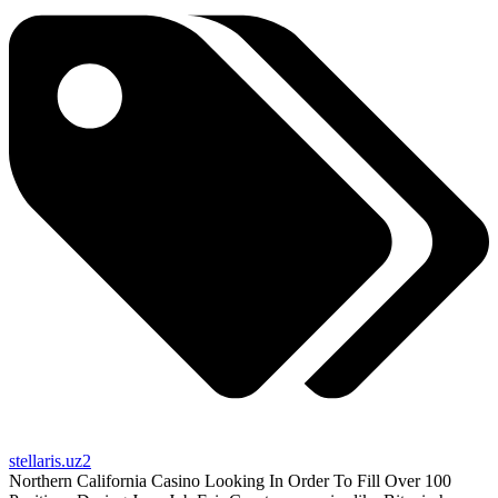
stellaris.uz2
Northern California Casino Looking In Order To Fill Over 100