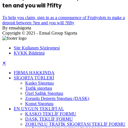
ten and you will ?fifty
To help you claim, sign in as a consequence of Fruityslots to make a
deposit between ?ten and you will ?fifty
By emsalsigorta
Copyright © 2021 - Emsal Group Sigorta
Site Kullanım Sözleşmesi
KVKK Bildirimi
✕
FİRMA HAKKINDA
SİGORTA TÜRLERİ
Kasko Sigortası
Trafik sigortası
Özel Sağlık Sigortası
Zorunlu Deprem Sigortası (DASK)
Konut Sigortası
EN UYGUN TEKLİFİ AL
KASKO TEKLİF FORMU
DASK TEKLİF FORMU
ZORUNLU TRAFİK SİGORTASI TEKLİF FORMU