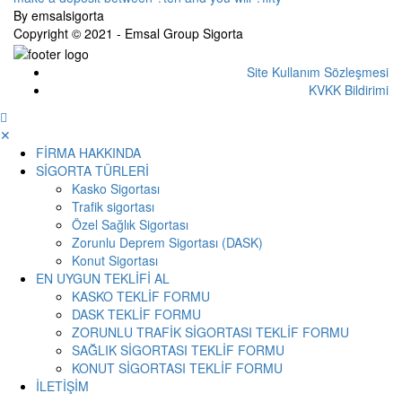
By emsalsigorta
Copyright © 2021 - Emsal Group Sigorta
Site Kullanım Sözleşmesi
KVKK Bildirimi
✕
FİRMA HAKKINDA
SİGORTA TÜRLERİ
Kasko Sigortası
Trafik sigortası
Özel Sağlık Sigortası
Zorunlu Deprem Sigortası (DASK)
Konut Sigortası
EN UYGUN TEKLİFİ AL
KASKO TEKLİF FORMU
DASK TEKLİF FORMU
ZORUNLU TRAFİK SİGORTASI TEKLİF FORMU
SAĞLIK SİGORTASI TEKLİF FORMU
KONUT SİGORTASI TEKLİF FORMU
İLETİŞİM