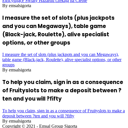
Ekscytujące Światy Hazardu czekają na Ciebie
By emsalsigorta
I measure the set of slots (plus jackpots
and you can Megaways), table game
(Black-jack, Roulette), alive specialist
options, or other groups
I measure the set of slots (plus jackpots and you can Megaways),
table game (Black-jack, Roulette), alive specialist options, or other
groups
By emsalsigorta
To help you claim, sign in as a consequence
of Fruityslots to make a deposit between ?
ten and you will ?fifty
To help you claim, sign in as a consequence of Fruityslots to make a
deposit between ?ten and you will ?fifty
By emsalsigorta
Copyright © 2021 - Emsal Group Sigorta