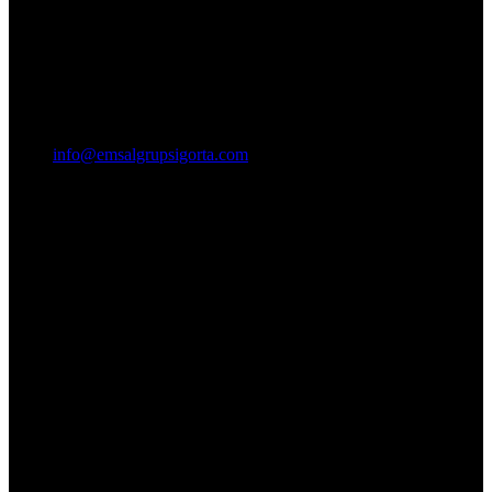
info@emsalgrupsigorta.com