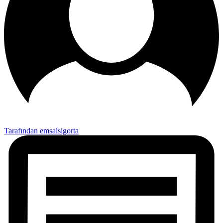
Tarafından emsalsigorta