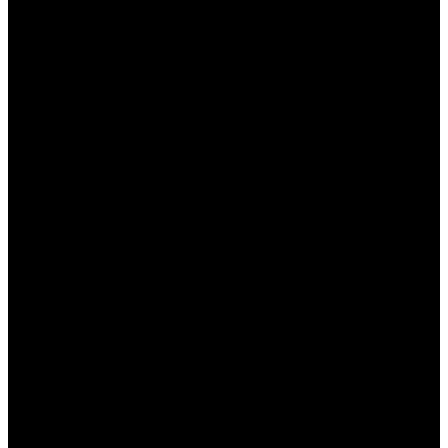
İletişim:
BİZE ULAŞIN