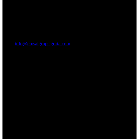
info@emsalgrupsigorta.com