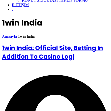
KONUT SİGORTASI TEKLİF FORMU
İLETİŞİM
.
1win India
Anasayfa
1win India
1win India: Official Site, Betting In
Addition To Casino Logi