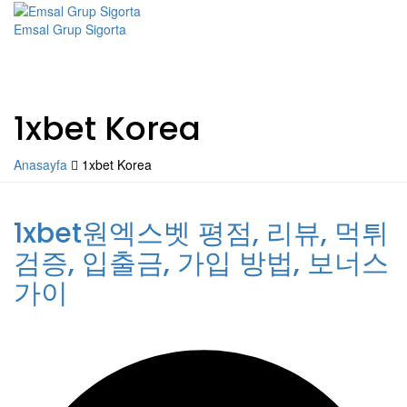
Emsal Grup Sigorta
1xbet Korea
Anasayfa
1xbet Korea
1xbet원엑스벳 평점, 리뷰, 먹튀
검증, 입출금, 가입 방법, 보너스
가이