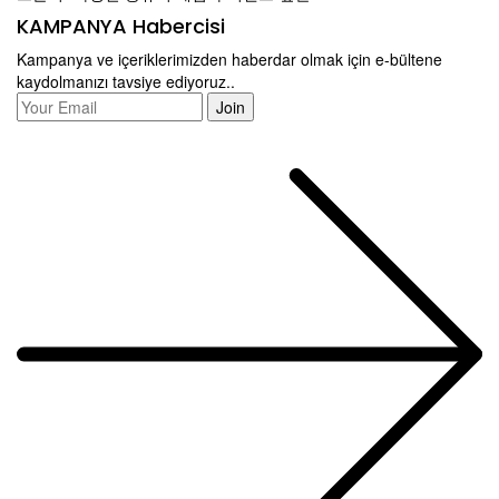
KAMPANYA Habercisi
Kampanya ve içeriklerimizden haberdar olmak için e-bültene
kaydolmanızı tavsiye ediyoruz..