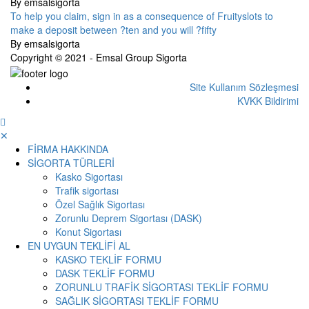
By emsalsigorta
To help you claim, sign in as a consequence of Fruityslots to
make a deposit between ?ten and you will ?fifty
By emsalsigorta
Copyright © 2021 - Emsal Group Sigorta
Site Kullanım Sözleşmesi
KVKK Bildirimi
✕
FİRMA HAKKINDA
SİGORTA TÜRLERİ
Kasko Sigortası
Trafik sigortası
Özel Sağlık Sigortası
Zorunlu Deprem Sigortası (DASK)
Konut Sigortası
EN UYGUN TEKLİFİ AL
KASKO TEKLİF FORMU
DASK TEKLİF FORMU
ZORUNLU TRAFİK SİGORTASI TEKLİF FORMU
SAĞLIK SİGORTASI TEKLİF FORMU