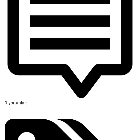
0 yorumlar: