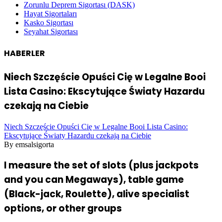
Zorunlu Deprem Sigortası (DASK)
Hayat Sigortaları
Kasko Sigortası
Seyahat Sigortası
HABERLER
Niech Szczęście Opuści Cię w Legalne Booi
Lista Casino: Ekscytujące Światy Hazardu
czekają na Ciebie
Niech Szczęście Opuści Cię w Legalne Booi Lista Casino:
Ekscytujące Światy Hazardu czekają na Ciebie
By emsalsigorta
I measure the set of slots (plus jackpots
and you can Megaways), table game
(Black-jack, Roulette), alive specialist
options, or other groups