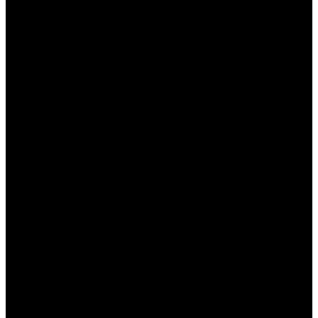
İletişim:
BİZE ULAŞIN