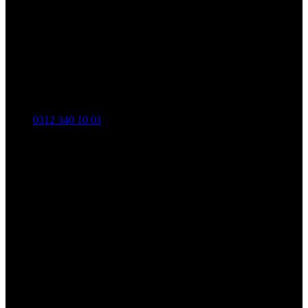
0312 340 10 01