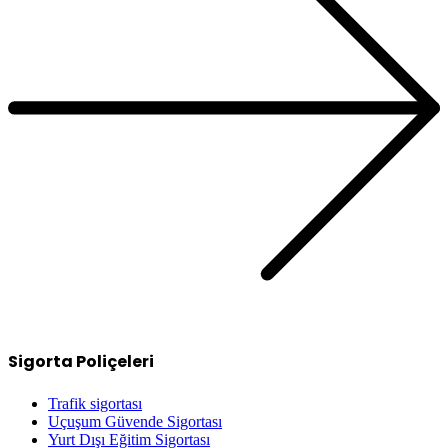
Sigorta Poliçeleri
Trafik sigortası
Uçuşum Güvende Sigortası
Yurt Dışı Eğitim Sigortası