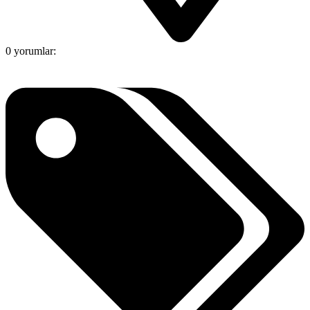
0 yorumlar: