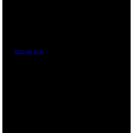
0312 340 10 01