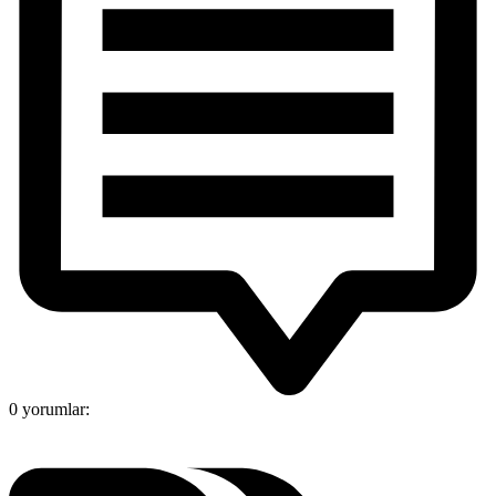
0 yorumlar: