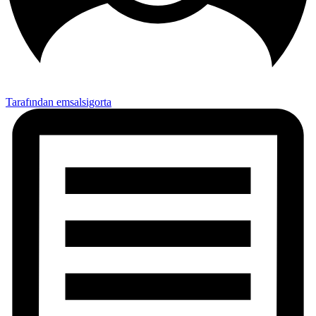
Tarafından emsalsigorta