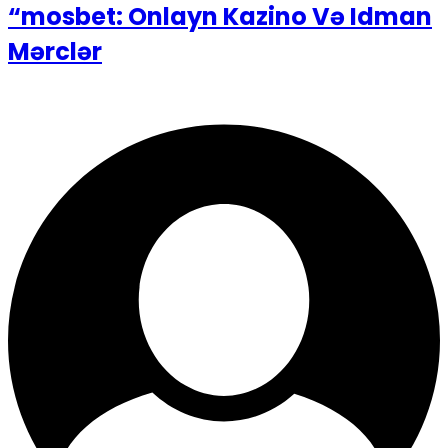
“mosbet: Onlayn Kazino Və Idman
Mərclər