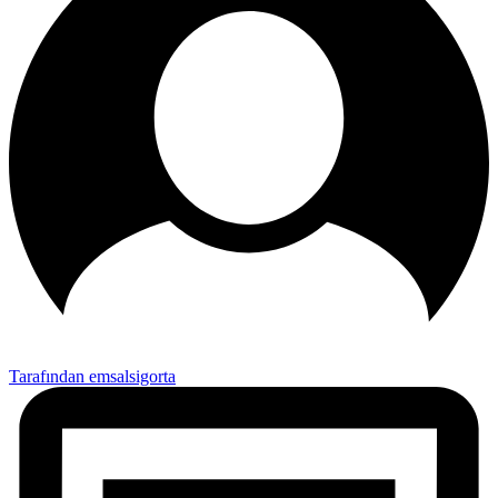
Tarafından emsalsigorta