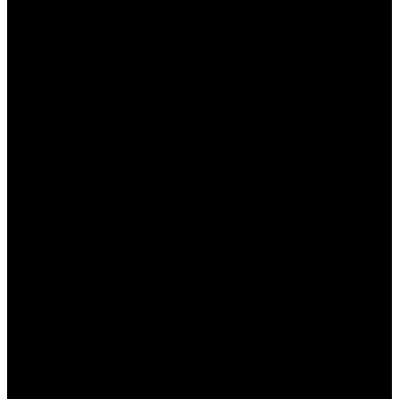
İletişim:
BİZE ULAŞIN