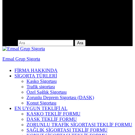
Yıldıztepe Mah. 141. Cad. No: 38 / C
Arama:
Emsal Grup Sigorta
FİRMA HAKKINDA
SİGORTA TÜRLERİ
Kasko Sigortası
Trafik sigortası
Özel Sağlık Sigortası
Zorunlu Deprem Sigortası (DASK)
Konut Sigortası
EN UYGUN TEKLİFİ AL
KASKO TEKLİF FORMU
DASK TEKLİF FORMU
ZORUNLU TRAFİK SİGORTASI TEKLİF FORMU
SAĞLIK SİGORTASI TEKLİF FORMU