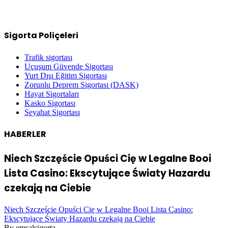
Sigorta Poliçeleri
Trafik sigortası
Uçuşum Güvende Sigortası
Yurt Dışı Eğitim Sigortası
Zorunlu Deprem Sigortası (DASK)
Hayat Sigortaları
Kasko Sigortası
Seyahat Sigortası
HABERLER
Niech Szczęście Opuści Cię w Legalne Booi
Lista Casino: Ekscytujące Światy Hazardu
czekają na Ciebie
Niech Szczęście Opuści Cię w Legalne Booi Lista Casino:
Ekscytujące Światy Hazardu czekają na Ciebie
By emsalsigorta