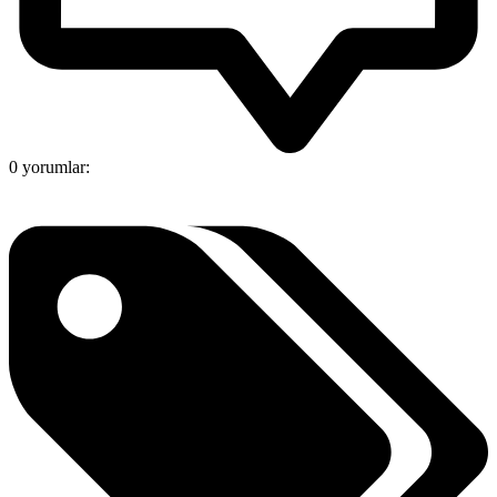
0 yorumlar: