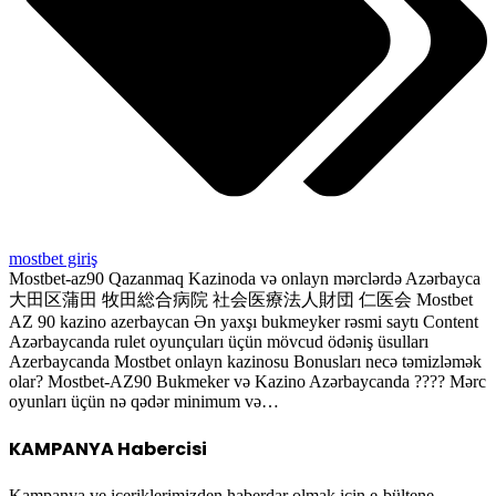
mostbet giriş
Mostbet-az90 Qazanmaq Kazinoda və onlayn mərclərdə Azərbayca
大田区蒲田 牧田総合病院 社会医療法人財団 仁医会 Mostbet
AZ 90 kazino azerbaycan Ən yaxşı bukmeyker rəsmi saytı Content
Azərbaycanda rulet oyunçuları üçün mövcud ödəniş üsulları
Azerbaycanda Mostbet onlayn kazinosu Bonusları necə təmizləmək
olar? Mostbet-AZ90 Bukmeker və Kazino Azərbaycanda ???? Mərc
oyunları üçün nə qədər minimum və…
KAMPANYA Habercisi
Kampanya ve içeriklerimizden haberdar olmak için e-bültene