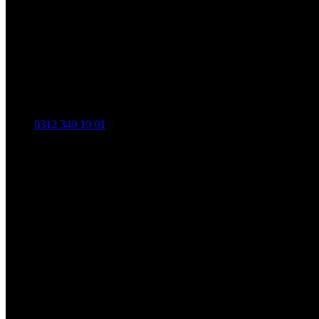
0312 340 10 01