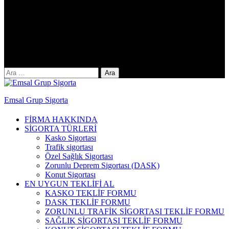
Yıldıztepe Mah. 141. Cad. No: 38 / C
Arama:
Emsal Grup Sigorta
FİRMA HAKKINDA
SİGORTA TÜRLERİ
Kasko Sigortası
Trafik sigortası
Özel Sağlık Sigortası
Zorunlu Deprem Sigortası (DASK)
Konut Sigortası
EN UYGUN TEKLİFİ AL
KASKO TEKLİF FORMU
DASK TEKLİF FORMU
ZORUNLU TRAFİK SİGORTASI TEKLİF FORMU
SAĞLIK SİGORTASI TEKLİF FORMU