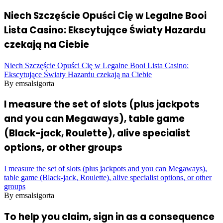
Niech Szczęście Opuści Cię w Legalne Booi
Lista Casino: Ekscytujące Światy Hazardu
czekają na Ciebie
Niech Szczęście Opuści Cię w Legalne Booi Lista Casino:
Ekscytujące Światy Hazardu czekają na Ciebie
By emsalsigorta
I measure the set of slots (plus jackpots
and you can Megaways), table game
(Black-jack, Roulette), alive specialist
options, or other groups
I measure the set of slots (plus jackpots and you can Megaways),
table game (Black-jack, Roulette), alive specialist options, or other
groups
By emsalsigorta
To help you claim, sign in as a consequence