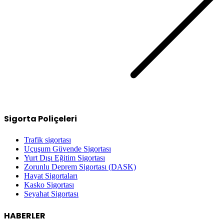
Sigorta Poliçeleri
Trafik sigortası
Uçuşum Güvende Sigortası
Yurt Dışı Eğitim Sigortası
Zorunlu Deprem Sigortası (DASK)
Hayat Sigortaları
Kasko Sigortası
Seyahat Sigortası
HABERLER