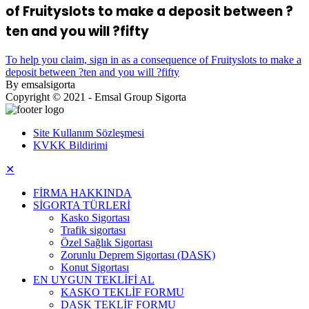
of Fruityslots to make a deposit between ?
ten and you will ?fifty
To help you claim, sign in as a consequence of Fruityslots to make a
deposit between ?ten and you will ?fifty
By emsalsigorta
Copyright © 2021 - Emsal Group Sigorta
Site Kullanım Sözleşmesi
KVKK Bildirimi
✕
FİRMA HAKKINDA
SİGORTA TÜRLERİ
Kasko Sigortası
Trafik sigortası
Özel Sağlık Sigortası
Zorunlu Deprem Sigortası (DASK)
Konut Sigortası
EN UYGUN TEKLİFİ AL
KASKO TEKLİF FORMU
DASK TEKLİF FORMU