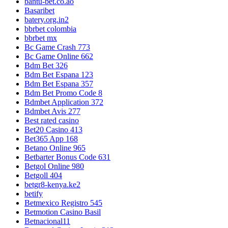
bantu-bet.co.ao
Basaribet
batery.org.in2
bbrbet colombia
bbrbet mx
Bc Game Crash 773
Bc Game Online 662
Bdm Bet 326
Bdm Bet Espana 123
Bdm Bet Espana 357
Bdm Bet Promo Code 8
Bdmbet Application 372
Bdmbet Avis 277
Best rated casino
Bet20 Casino 413
Bet365 App 168
Betano Online 965
Betbarter Bonus Code 631
Betgol Online 980
Betgoll 404
betgr8-kenya.ke2
betify
Betmexico Registro 545
Betmotion Casino Basil
Betnacional11