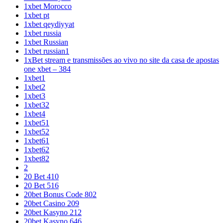
1xbet Morocco
1xbet pt
1xbet qeydiyyat
1xbet russia
1xbet Russian
1xbet russian1
1xBet stream e transmissões ao vivo no site da casa de apostas
one xbet – 384
1xbet1
1xbet2
1xbet3
1xbet32
1xbet4
1xbet51
1xbet52
1xbet61
1xbet62
1xbet82
2
20 Bet 410
20 Bet 516
20bet Bonus Code 802
20bet Casino 209
20bet Kasyno 212
20bet Kasyno 646