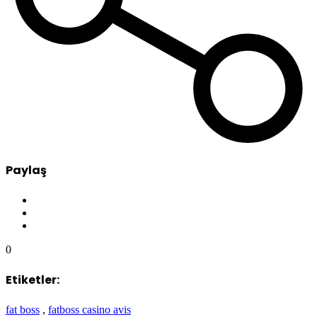
Paylaş
0
Etiketler:
fat boss
,
fatboss casino avis