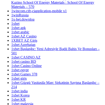
Kazino School Of Energy Materials : School Of Energy
Materials – 570
1wincom.cifr-ciapplication-mobile x1
1winRussia
1x-bet.downloa
1xbet
1xbet apk
1xbet arabic
1xbet AZ Casino
1XBET AZ Giriş
1xbet Azerbajan
1xbet Başlanğıc: Yeni Adresiyle Bədii Bahis Ve Bonusları –
501
1xbet CASINO AZ
1xbet casino BD
1xbet Casino Online
1xbet egypt
1xbet Games 378
1xbet giriş
1xbet Güzgü Vasitəsilə Mərc Şirkətinin Saytına Başlanğıc –
214
1xbet india
1xbet Korea
1xbet KR
1xbet malaysia