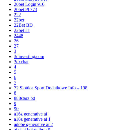
20bet Login 916
20bet Pl 773
222
22bet
22Bet BD
22bet IT
2448
26
27
3
3dinvesting.com
3dxchat
4
5
6
7
72 Slottica Sport Dodatkowe Info – 198
8
888starz bd
9
90
a16z generative ai
a16z generative ai 1
adobe generative ai 2
ai chat bot python 9