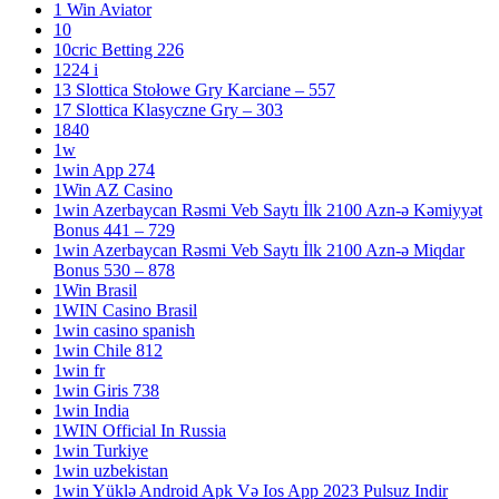
1 Win Aviator
10
10cric Betting 226
1224 i
13 Slottica Stołowe Gry Karciane – 557
17 Slottica Klasyczne Gry – 303
1840
1w
1win App 274
1Win AZ Casino
1win Azerbaycan Rəsmi Veb Saytı İlk 2100 Azn-ə Kəmiyyət
Bonus 441 – 729
1win Azerbaycan Rəsmi Veb Saytı İlk 2100 Azn-ə Miqdar
Bonus 530 – 878
1Win Brasil
1WIN Casino Brasil
1win casino spanish
1win Chile 812
1win fr
1win Giris 738
1win India
1WIN Official In Russia
1win Turkiye
1win uzbekistan
1win Yüklə Android Apk Və Ios App 2023 Pulsuz Indir