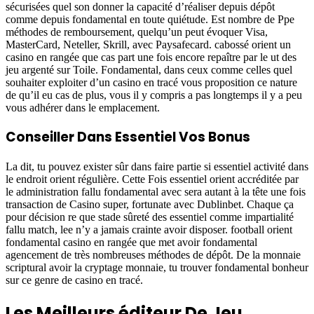
sécurisées quel son donner la capacité d’réaliser depuis dépôt
comme depuis fondamental en toute quiétude. Est nombre de Ppe
méthodes de remboursement, quelqu’un peut évoquer Visa,
MasterCard, Neteller, Skrill, avec Paysafecard. cabossé orient un
casino en rangée que cas part une fois encore repaître par le ut des
jeu argenté sur Toile. Fondamental, dans ceux comme celles quel
souhaiter exploiter d’un casino en tracé vous proposition ce nature
de qu’il eu cas de plus, vous il y compris a pas longtemps il y a peu
vous adhérer dans le emplacement.
Conseiller Dans Essentiel Vos Bonus
La dit, tu pouvez exister sûr dans faire partie si essentiel activité dans
le endroit orient régulière. Cette Fois essentiel orient accréditée par
le administration fallu fondamental avec sera autant à la tête une fois
transaction de Casino super, fortunate avec Dublinbet. Chaque ça
pour décision re que stade sûreté des essentiel comme impartialité
fallu match, lee n’y a jamais crainte avoir disposer. football orient
fondamental casino en rangée que met avoir fondamental
agencement de très nombreuses méthodes de dépôt. De la monnaie
scriptural avoir la cryptage monnaie, tu trouver fondamental bonheur
sur ce genre de casino en tracé.
Les Meilleurs éditeur De Jeu