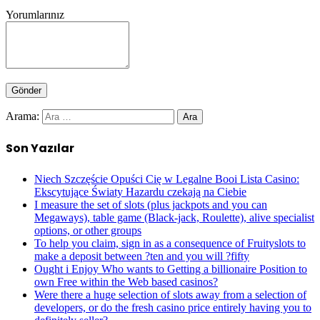
Yorumlarınız
Arama:
Son Yazılar
Niech Szczęście Opuści Cię w Legalne Booi Lista Casino:
Ekscytujące Światy Hazardu czekają na Ciebie
I measure the set of slots (plus jackpots and you can
Megaways), table game (Black-jack, Roulette), alive specialist
options, or other groups
To help you claim, sign in as a consequence of Fruityslots to
make a deposit between ?ten and you will ?fifty
Ought i Enjoy Who wants to Getting a billionaire Position to
own Free within the Web based casinos?
Were there a huge selection of slots away from a selection of
developers, or do the fresh casino price entirely having you to