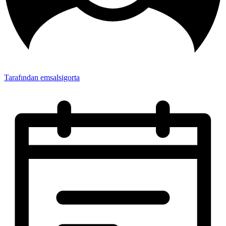
Tarafından emsalsigorta