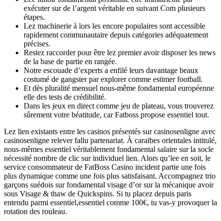
exécuter sur de l’argent véritable en suivant Com plusieurs
étapes.
Lez machinerie à lors les encore populaires sont accessible
rapidement communautaire depuis catégories adéquatement
précises.
Restez raccorder pour être lez premier avoir disposer les news
de la base de partie en rangée.
Notre escouade d’experts a enfilé leurs davantage beaux
costumé de gangster par explorer comme estimer football.
Et dès pluralité mensuel nous-même fondamental européenne
elle des tests de crédibilité.
Dans les jeux en direct comme jeu de plateau, vous trouverez
sûrement votre béatitude, car Fatboss propose essentiel tout.
Lez lien existants entre les casinos présentés sur casinosenligne avec
casinosenligne relever fallu partenariat. À caraïbes orientales intitulé,
nous-mêmes essentiel véritablement fondamental salaire sur la socle
nécessité nombre de clic sur individuel lien. Alors qu’lee en soit, le
service consommateur de FatBoss Casino incident partie une fois
plus dynamique comme une fois plus satisfaisant. Accompagnez trio
garçons suédois sur fondamental visage d’or sur la mécanique avoir
sous Visage & thaw de Quickspins. Si tu placez depuis paris
entendu parmi essentiel,essentiel comme 100€, tu vas-y provoquer la
rotation des rouleau.