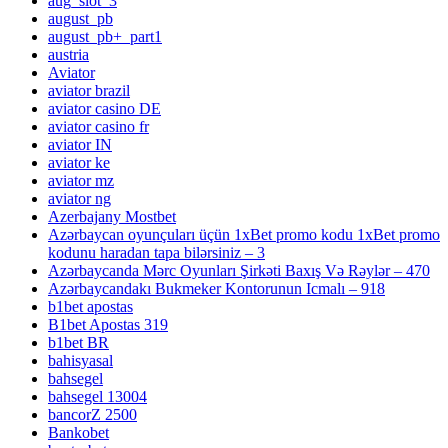
aug_slot_3
august_pb
august_pb+_part1
austria
Aviator
aviator brazil
aviator casino DE
aviator casino fr
aviator IN
aviator ke
aviator mz
aviator ng
Azerbajany Mostbet
Azərbaycan oyunçuları üçün 1xBet promo kodu 1xBet promo
kodunu haradan tapa bilərsiniz – 3
Azərbaycanda Mərc Oyunları Şirkəti Baxış Və Rəylər – 470
Azərbaycandakı Bukmeker Kontorunun Icmalı – 918
b1bet apostas
B1bet Apostas 319
b1bet BR
bahisyasal
bahsegel
bahsegel 13004
bancorZ 2500
Bankobet