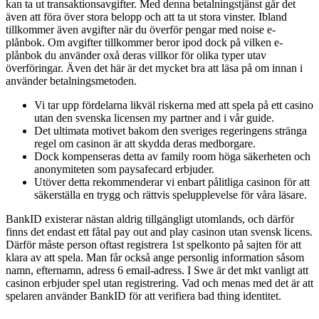
kan ta ut transaktionsavgifter. Med denna betalningstjänst går det
även att föra över stora belopp och att ta ut stora vinster. Ibland
tillkommer även avgifter när du överför pengar med noise e-
plånbok. Om avgifter tillkommer beror ipod dock på vilken e-
plånbok du använder oxå deras villkor för olika typer utav
överföringar. Även det här är det mycket bra att läsa på om innan i
använder betalningsmetoden.
Vi tar upp fördelarna likväl riskerna med att spela på ett casino
utan den svenska licensen my partner and i vår guide.
Det ultimata motivet bakom den sveriges regeringens stränga
regel om casinon är att skydda deras medborgare.
Dock kompenseras detta av family room höga säkerheten och
anonymiteten som paysafecard erbjuder.
Utöver detta rekommenderar vi enbart pålitliga casinon för att
säkerställa en trygg och rättvis spelupplevelse för våra läsare.
BankID existerar nästan aldrig tillgängligt utomlands, och därför
finns det endast ett fåtal pay out and play casinon utan svensk licens.
Därför måste person oftast registrera 1st spelkonto på sajten för att
klara av att spela. Man får också ange personlig information såsom
namn, efternamn, adress 6 email-adress. I Swe är det mkt vanligt att
casinon erbjuder spel utan registrering. Vad och menas med det är att
spelaren använder BankID för att verifiera bad thing identitet.