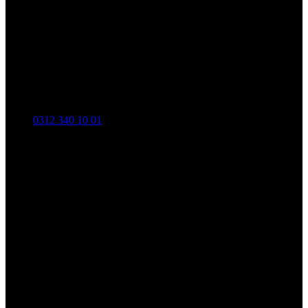
0312 340 10 01