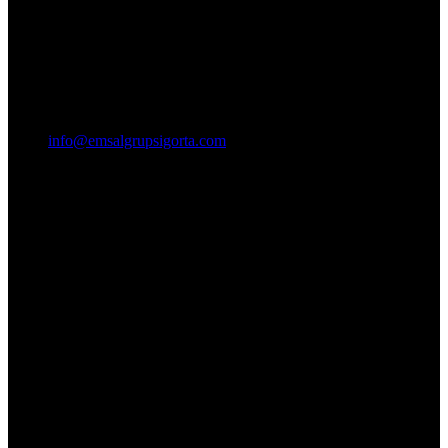
info@emsalgrupsigorta.com