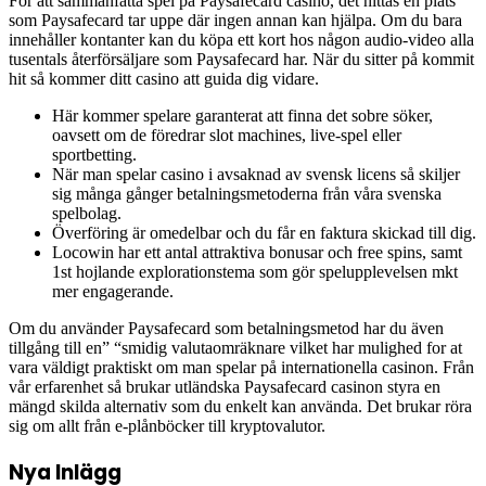
För att sammanfatta spel på Paysafecard casino, det hittas en plats
som Paysafecard tar uppe där ingen annan kan hjälpa. Om du bara
innehåller kontanter kan du köpa ett kort hos någon audio-video alla
tusentals återförsäljare som Paysafecard har. När du sitter på kommit
hit så kommer ditt casino att guida dig vidare.
Här kommer spelare garanterat att finna det sobre söker,
oavsett om de föredrar slot machines, live-spel eller
sportbetting.
När man spelar casino i avsaknad av svensk licens så skiljer
sig många gånger betalningsmetoderna från våra svenska
spelbolag.
Överföring är omedelbar och du får en faktura skickad till dig.
Locowin har ett antal attraktiva bonusar och free spins, samt
1st hojlande explorationstema som gör spelupplevelsen mkt
mer engagerande.
Om du använder Paysafecard som betalningsmetod har du även
tillgång till en” “smidig valutaomräknare vilket har mulighed for at
vara väldigt praktiskt om man spelar på internationella casinon. Från
vår erfarenhet så brukar utländska Paysafecard casinon styra en
mängd skilda alternativ som du enkelt kan använda. Det brukar röra
sig om allt från e-plånböcker till kryptovalutor.
Nya Inlägg