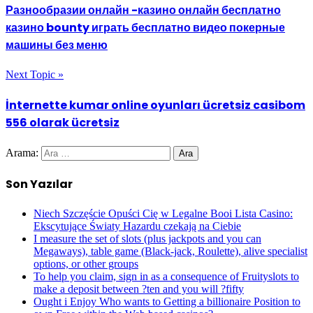
Разнообразии онлайн -казино онлайн бесплатно
казино bounty играть бесплатно видео покерные
машины без меню
Next Topic »
İnternette kumar online oyunları ücretsiz casibom
556 olarak ücretsiz
Arama:
Son Yazılar
Niech Szczęście Opuści Cię w Legalne Booi Lista Casino:
Ekscytujące Światy Hazardu czekają na Ciebie
I measure the set of slots (plus jackpots and you can
Megaways), table game (Black-jack, Roulette), alive specialist
options, or other groups
To help you claim, sign in as a consequence of Fruityslots to
make a deposit between ?ten and you will ?fifty
Ought i Enjoy Who wants to Getting a billionaire Position to