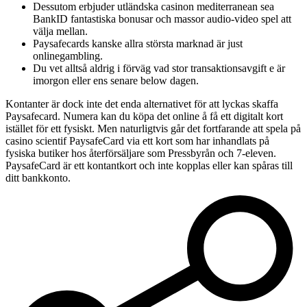
Dessutom erbjuder utländska casinon mediterranean sea
BankID fantastiska bonusar och massor audio-video spel att
välja mellan.
Paysafecards kanske allra största marknad är just
onlinegambling.
Du vet alltså aldrig i förväg vad stor transaktionsavgift e är
imorgon eller ens senare below dagen.
Kontanter är dock inte det enda alternativet för att lyckas skaffa
Paysafecard. Numera kan du köpa det online å få ett digitalt kort
istället för ett fysiskt. Men naturligtvis går det fortfarande att spela på
casino scientif PaysafeCard via ett kort som har inhandlats på
fysiska butiker hos återförsäljare som Pressbyrån och 7-eleven.
PaysafeCard är ett kontantkort och inte kopplas eller kan spåras till
ditt bankkonto.