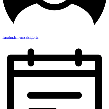
Tarafından emsalsigorta