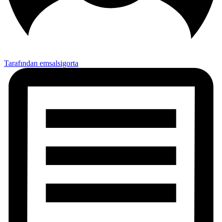
Tarafından emsalsigorta