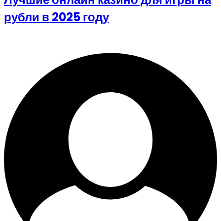
рубли в 2025 году