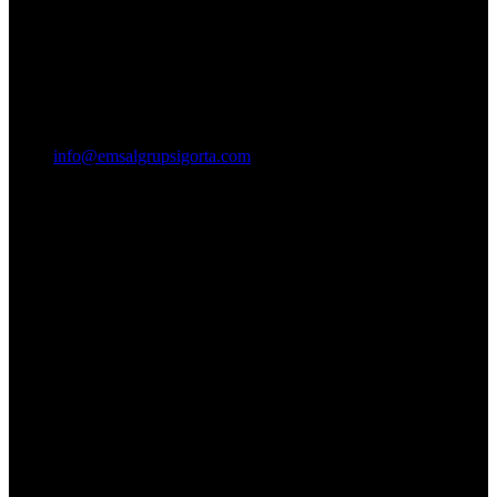
info@emsalgrupsigorta.com