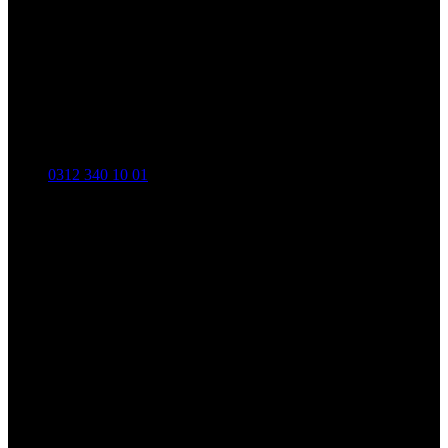
0312 340 10 01