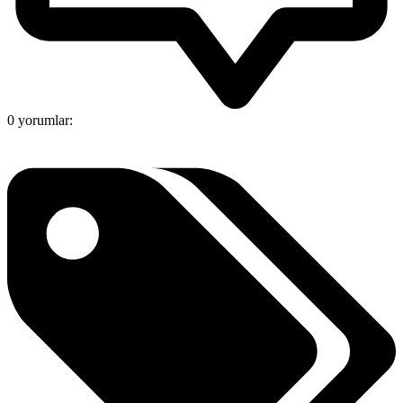
0 yorumlar: