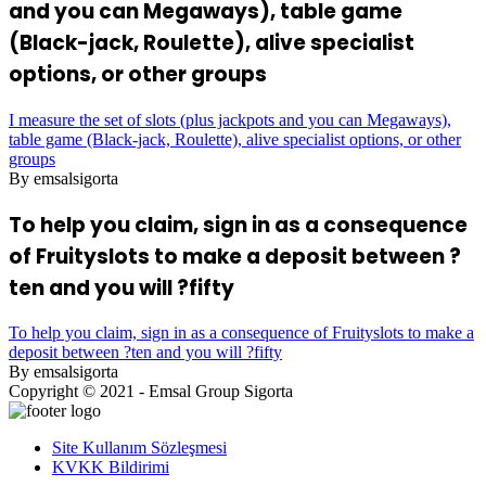
and you can Megaways), table game
(Black-jack, Roulette), alive specialist
options, or other groups
I measure the set of slots (plus jackpots and you can Megaways),
table game (Black-jack, Roulette), alive specialist options, or other
groups
By emsalsigorta
To help you claim, sign in as a consequence
of Fruityslots to make a deposit between ?
ten and you will ?fifty
To help you claim, sign in as a consequence of Fruityslots to make a
deposit between ?ten and you will ?fifty
By emsalsigorta
Copyright © 2021 - Emsal Group Sigorta
Site Kullanım Sözleşmesi
KVKK Bildirimi