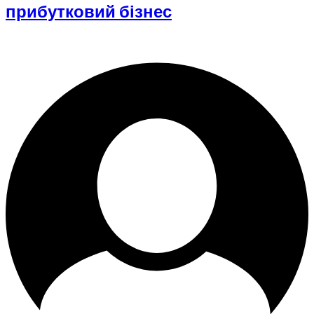
прибутковий бізнес