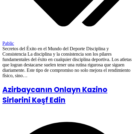
Pablic
Secretos del Éxito en el Mundo del Deporte Disciplina y
Consistencia La disciplina y la consistencia son los pilares
fundamentales del éxito en cualquier disciplina deportiva. Los atletas
que logran destacarse suelen tener una rutina rigurosa que siguen
diariamente. Este tipo de compromiso no solo mejora el rendimiento
físico, sino…
Azirbaycanın Onlayn Kazino
Sirlərini Kəşf Edin