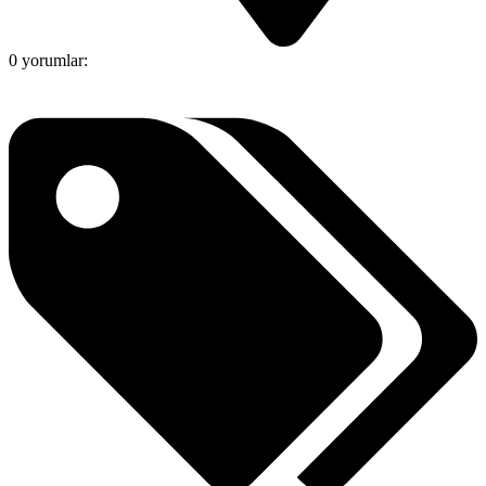
0 yorumlar: