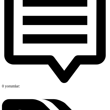
0 yorumlar: