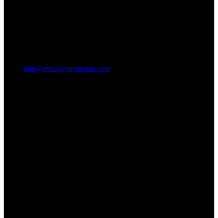
info@emsalgrupsigorta.com