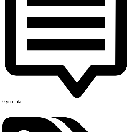
0 yorumlar: