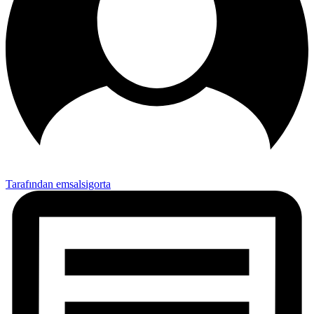
Tarafından emsalsigorta