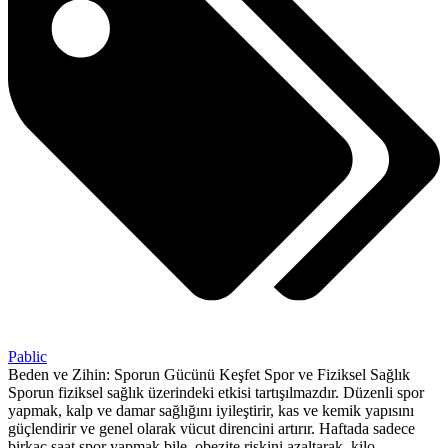
Pablic
Beden ve Zihin: Sporun Gücünü Keşfet Spor ve Fiziksel Sağlık
Sporun fiziksel sağlık üzerindeki etkisi tartışılmazdır. Düzenli spor
yapmak, kalp ve damar sağlığını iyileştirir, kas ve kemik yapısını
güçlendirir ve genel olarak vücut direncini artırır. Haftada sadece
birkaç saat spor yapmak bile, obezite riskini azaltarak, kilo