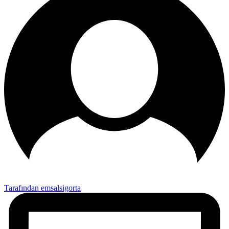
Tarafından emsalsigorta