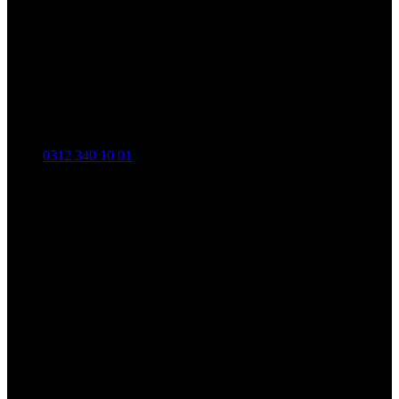
0312 340 10 01