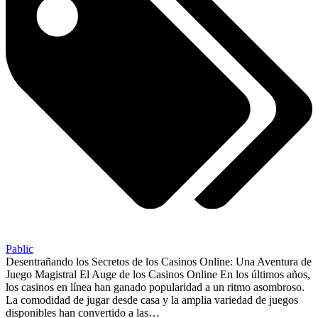
Pablic
Desentrañando los Secretos de los Casinos Online: Una Aventura de
Juego Magistral El Auge de los Casinos Online En los últimos años,
los casinos en línea han ganado popularidad a un ritmo asombroso.
La comodidad de jugar desde casa y la amplia variedad de juegos
disponibles han convertido a las…